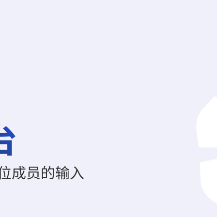
台
位成员的输入