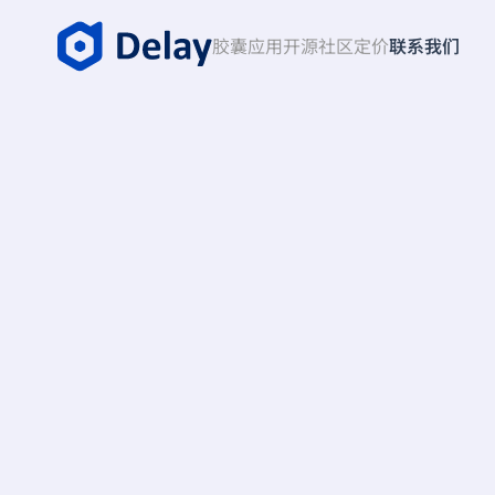
胶囊应用
开源社区
定价
联系我们